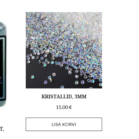
KRISTALLID, 3MM
15,00
€
LISA KORVI
T,