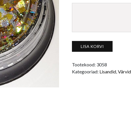
Glitterhelbed kuld-hõbe-mus
LISA KORVI
Tootekood:
3058
Kategooriad:
Lisandid
,
Värvid