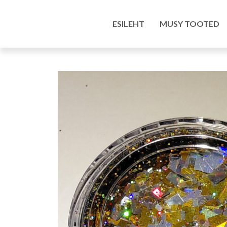
Esileht
/
Pood
/
Kunstitarbed e-pood
/
Värvid ja
ESILEHT
MUSY TOOTED