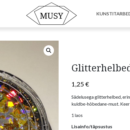
 pigmendid
/ Glitterhelbed kuld-hõbe-must
KUNSTITARBE
Glitterhelbe
1,25
€
Sädelusega glitterhelbed, eri
kuldbe-hõbedane-must. Keera
1 laos
Lisainfo/täpsustus