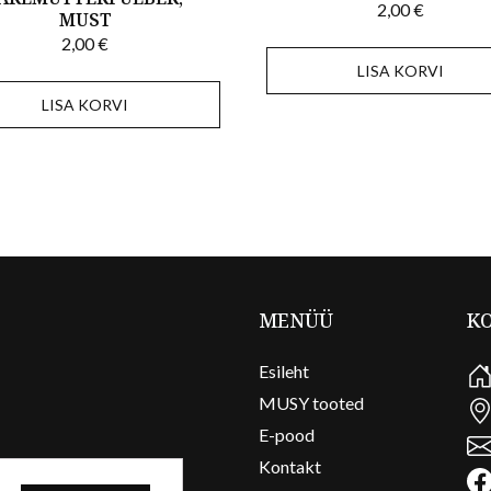
2,00
€
MUST
2,00
€
LISA KORVI
LISA KORVI
MENÜÜ
K
Esileht
MUSY tooted
E-pood
Kontakt