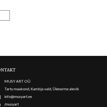
ONTAKT
MUSY ART OÜ
Tartu maakond, Kambja vald, Ülenurme alevik
info@musyart.ee
/musyart