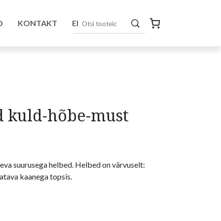
D
KONTAKT
EN
d kuld-hõbe-must
neva suurusega helbed. Helbed on värvuselt:
tava kaanega topsis.