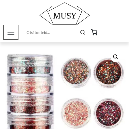
Esileht
/
Pood
/
Kunstitarbed e-pood
/
Värvid ja
pigmendid
/ Punastes toonides sädeluspulbrite komplekt, 6 tk