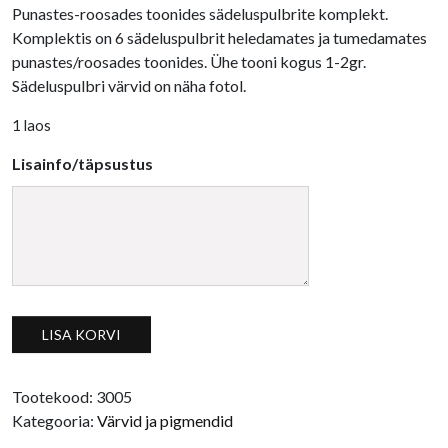
Punastes-roosades toonides sädeluspulbrite komplekt.
Komplektis on 6 sädeluspulbrit heledamates ja tumedamates
punastes/roosades toonides. Ühe tooni kogus 1-2gr.
Sädeluspulbri värvid on näha fotol.
1 laos
Lisainfo/täpsustus
Punastes toonides sädeluspulbrite komplekt, 6 tk kogus
LISA KORVI
Tootekood:
3005
Kategooria:
Värvid ja pigmendid