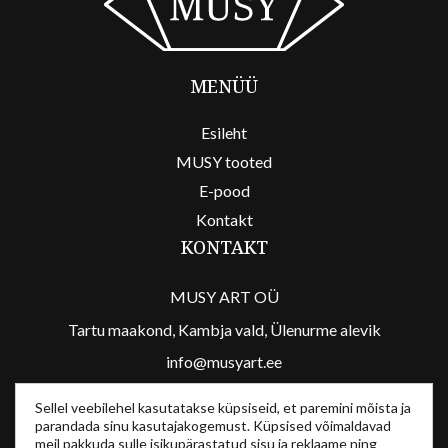
MENÜÜ
Esileht
MUSY tooted
E-pood
Kontakt
KONTAKT
MUSY ART OÜ
Tartu maakond, Kambja vald, Ülenurme alevik
info@musyart.ee
/musyart
Sellel veebilehel kasutatakse küpsiseid, et paremini mõista ja
parandada sinu kasutajakogemust. Küpsised võimaldavad
/musyart
meil pakkuda sulle isikupärastatud sisu ja reklaame ning