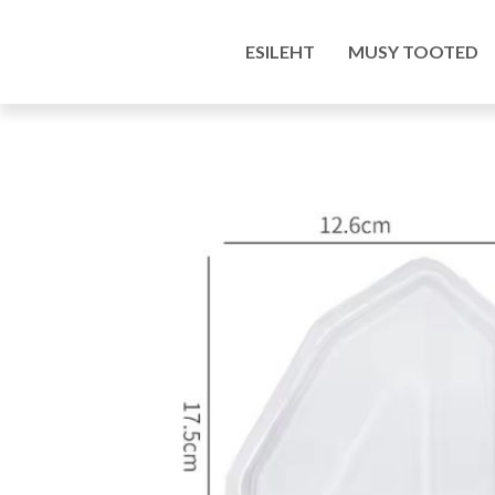
Esileht
/
Pood
/
Kunstitarbed e-pood
/
Silikoonv
ESILEHT
MUSY TOOTED