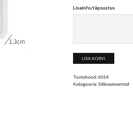
Lisainfo/täpsustus
Asümmeetriline 7-nurkne sil
LISA KORVI
Tootekood:
6014
Kategooria:
Silikoonvormid