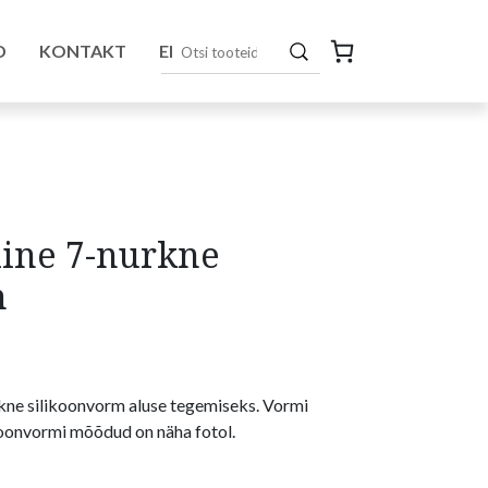
D
KONTAKT
EN
ine 7-nurkne
m
kne silikoonvorm aluse tegemiseks. Vormi
koonvormi mõõdud on näha fotol.