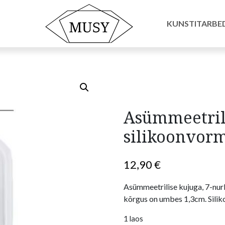
ormid
/ Asümmeetriline 7-nurkne silikoonvorm
KUNSTITARBE
Asümmeetril
silikoonvor
12,90
€
Asümmeetrilise kujuga, 7-nur
kõrgus on umbes 1,3cm. Sili
1 laos