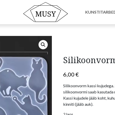
ormid
/ Silikoonvorm kassi kujudega
KUNSTITARBE
Silikoonvorm
6,00
€
Silikoonvorm kassi kujudega.
silikoonvormi saab kasutada n
Kassi kujudele jääb koht, kuh
kinniti (jääb auk).
2 laos