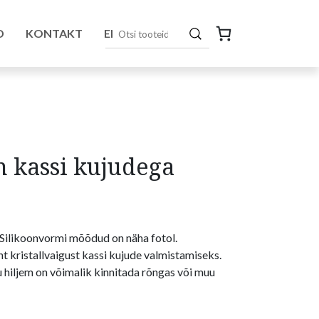
D
KONTAKT
EN
 kassi kujudega
 Silikoonvormi mõõdud on näha fotol.
t kristallvaigust kassi kujude valmistamiseks.
u hiljem on võimalik kinnitada rõngas või muu