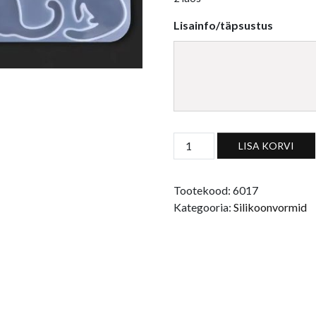
Lisainfo/täpsustus
Silikoonvorm kassi kujudega
LISA KORVI
Tootekood:
6017
Kategooria:
Silikoonvormid