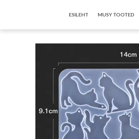
Esileht
/
Pood
/
Kunstitarbed e-pood
/
Silikoonv
ESILEHT
MUSY TOOTED