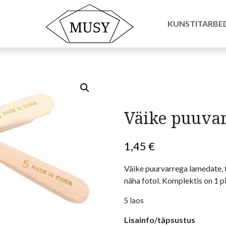
id ja tarvikud
/ Väike puuvarrega lame pintsel
KUNSTITARBE
Väike puuvar
1,45
€
Väike puurvarrega lamedate, t
näha fotol. Komplektis on 1 pi
5 laos
Lisainfo/täpsustus