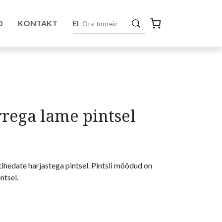
D
KONTAKT
EN
rega lame pintsel
ihedate harjastega pintsel. Pintsli mõõdud on
ntsel.