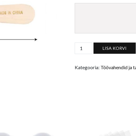
Väike puuvarrega lame pintse
LISA KORVI
Kategooria:
Töövahendid ja t