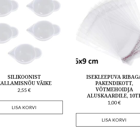
SILIKOONIST
ISEKLEEPUVA RIBAG
KALLAMISNÕU VÄIKE
PAKENDIKOTT,
VÕTMEHOIDJA
2,55
€
ALUSKAARDILE, 10T
1,00
€
LISA KORVI
LISA KORVI