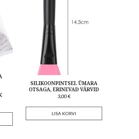
A
SILIKOONPINTSEL ÜMARA
OTSAGA, ERINEVAD VÄRVID
K
3,00
€
LISA KORVI