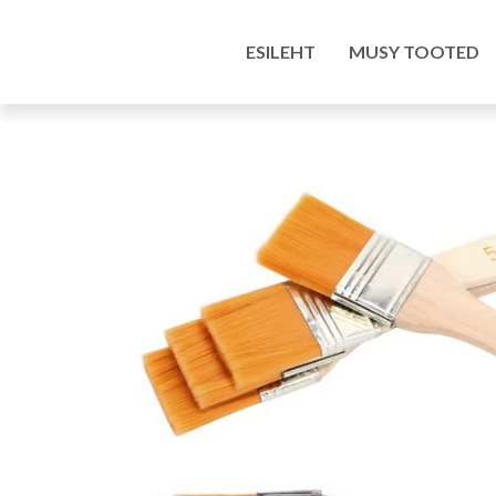
Esileht
/
Pood
/
Kunstitarbed e-pood
/
Töövahend
ESILEHT
MUSY TOOTED