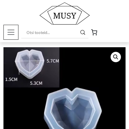
Esileht
/
Pood
/
Kunstitarbed e-
pood
/
Silikoonvormid
/ Silikoonvorm süda, tahukas väike