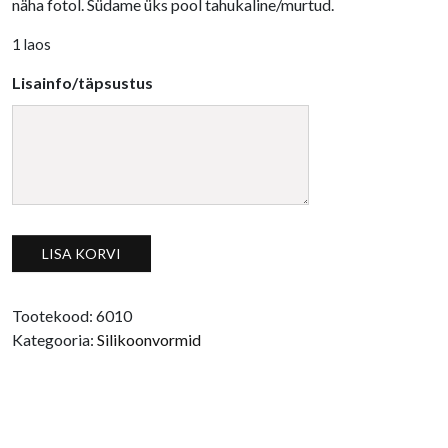
näha fotol. Südame üks pool tahukaline/murtud.
1 laos
Lisainfo/täpsustus
Silikoonvorm süda, tahukas väike kogus
LISA KORVI
Tootekood:
6010
Kategooria:
Silikoonvormid