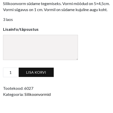
Silikoonvorm südame tegemiseks. Vormi mõõdud on 5×4,5cm.
Vormi sügavus on 1 cm. Vormil on südame kujuline augu koht.
3 laos
Lisainfo/täpsustus
Silikoonvorm 5cm süda auguga kogus
LISA KORVI
Tootekood:
6027
Kategooria:
Silikoonvormid