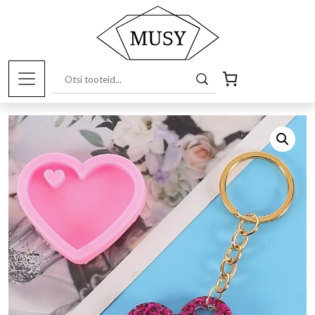
Esileht
/
Pood
/
Kunstitarbed e-
pood
/
Silikoonvormid
/ Silikoonvorm 5cm süda auguga