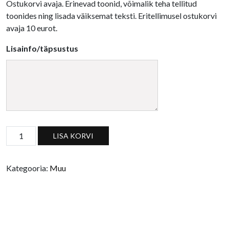
Ostukorvi avaja. Erinevad toonid, võimalik teha tellitud
toonides ning lisada väiksemat teksti. Eritellimusel ostukorvi
avaja 10 eurot.
Lisainfo/täpsustus
Ostukorvi avaja, erinevad värvid kogus
LISA KORVI
Kategooria:
Muu