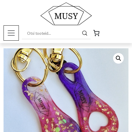
Esileht
/
Pood
/
Musy tooted
/
Muu
/ Ostukorvi avaja,
erinevad värvid