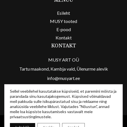
Esileht
MUSY tooted
E-pood
Kontakt
KONTAKT
MUSY ART OÜ
Tartu maakond, Kambja vald, Ülenurme alevik
info@musyart.ee
/musyart
Sellel veebilehel kasutatakse küpsiseid, et paremini mõista ja
/musyart
parandada sinu kasutajakogemust. Küpsised võimaldavad
meil pakkuda sulle isikupärastatud sisu ja reklaame ning
analüüsida veebilehe liiklust. Vajutades "Nõustun", annad
meile loa küpsiste kasutamiseks vastavalt meie
privaatsustingimustele.
MusyArt © 2024