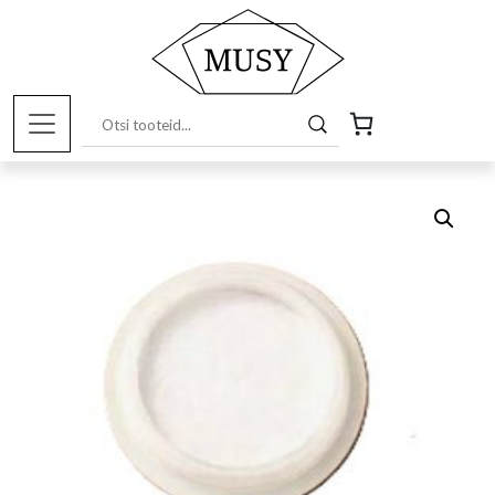
Esileht
/
Pood
/
Kunstitarbed e-pood
/
Värvid ja
pigmendid
/ Metallik valge pulber