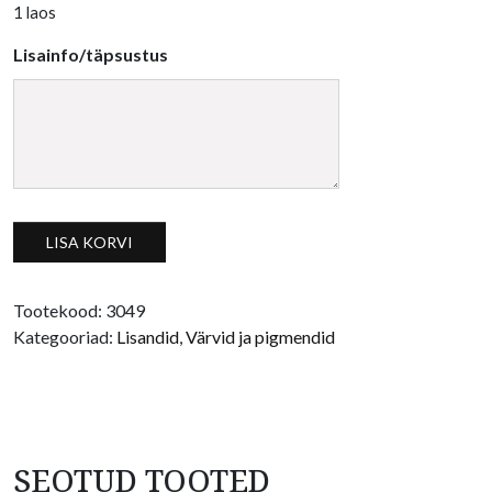
1 laos
Lisainfo/täpsustus
Metallik valge pulber kogus
LISA KORVI
Tootekood:
3049
Kategooriad:
Lisandid
,
Värvid ja pigmendid
SEOTUD TOOTED