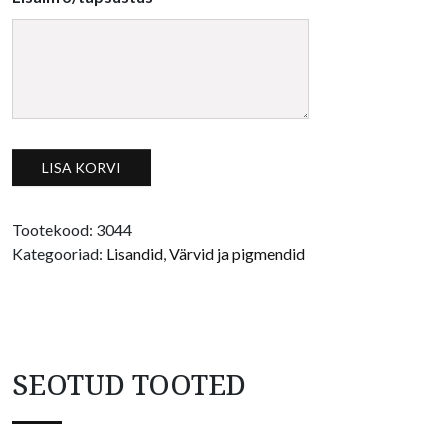
Metallik pulber pronks kogus
LISA KORVI
Tootekood:
3044
Kategooriad:
Lisandid
,
Värvid ja pigmendid
SEOTUD TOOTED