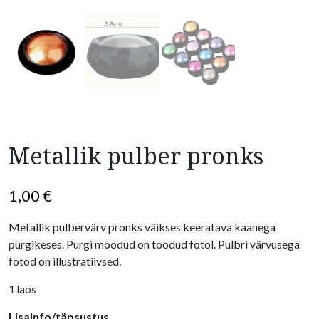
Metallik pulber pronks
1,00
€
Metallik pulbervärv pronks väikses keeratava kaanega
purgikeses. Purgi mõõdud on toodud fotol. Pulbri värvusega
fotod on illustratiivsed.
1 laos
Lisainfo/täpsustus