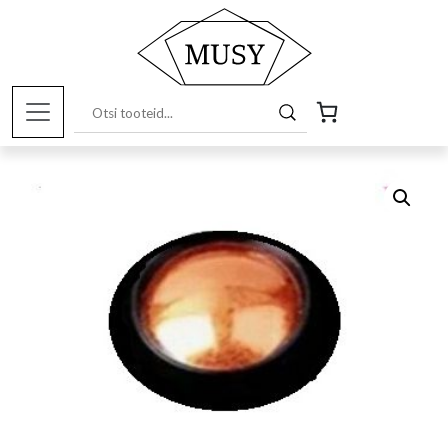
Esileht
/
Pood
/
Kunstitarbed e-pood
/
Värvid ja
pigmendid
/ Metallik pulber pronks