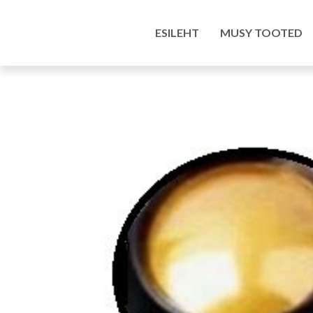
Esileht
/
Pood
/
Kunstitarbed e-pood
/
Värvid ja
ESILEHT
MUSY TOOTED