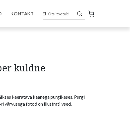
D
KONTAKT
EN
ber kuldne
äikses keeratava kaanega purgikeses. Purgi
i värvusega fotod on illustratiivsed.