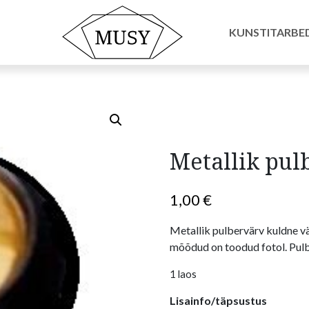
 pigmendid
/ Metallik pulber kuldne
KUNSTITARBE
Metallik pul
1,00
€
Metallik pulbervärv kuldne v
mõõdud on toodud fotol. Pulbr
1 laos
Lisainfo/täpsustus