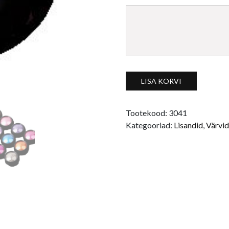
Metallik pulber kuldne kogus
LISA KORVI
Tootekood:
3041
Kategooriad:
Lisandid
,
Värvid