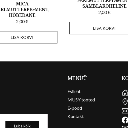
PÄRLMUTTERPIGMEN
MICA
SAMBLAROHELINE
ÄRLMUTTERPIGMENT,
2,00
€
HÕBEDANE
2,00
€
LISA KORVI
LISA KORVI
MENÜÜ
K
Esileht
MUSY tooted
E-pood
Kontakt
Luba kõik