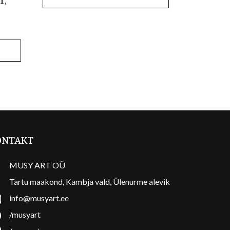
T,
ONTAKT
MUSY ART OÜ
Tartu maakond, Kambja vald, Ülenurme alevik
info@musyart.ee
/musyart