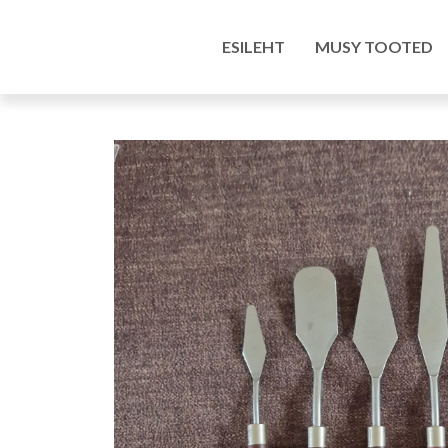
Esileht
/
Pood
/
Kunstitarbed e-pood
/ Maalinug
ESILEHT
MUSY TOOTED