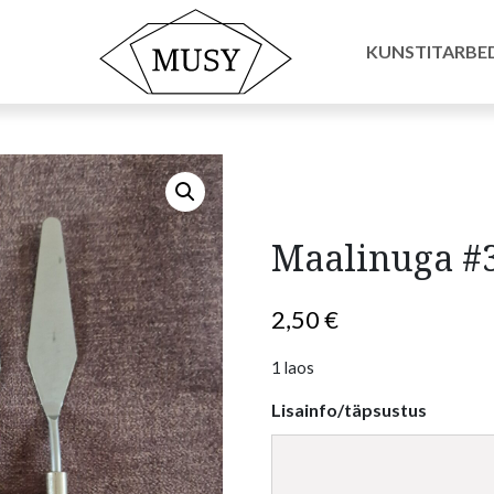
a #3
KUNSTITARBE
Maalinuga #
2,50
€
1 laos
Lisainfo/täpsustus