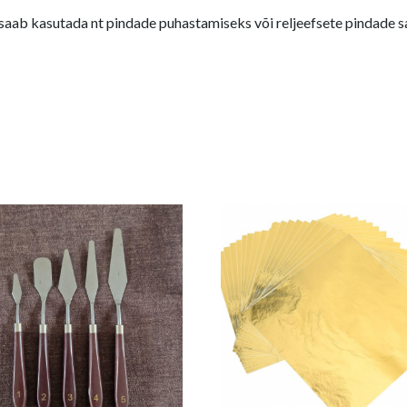
aab kasutada nt pindade puhastamiseks või reljeefsete pindade sa