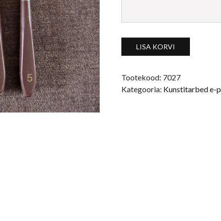
Maalinuga #3 kogus
LISA KORVI
Tootekood:
7027
Kategooria:
Kunstitarbed e-