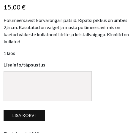
15,00
€
Polümeersavist kõrvarõnga ripatsid. Ripatsi pikkus on umbes
2,5 cm. Kasutatud on valget ja musta polümeersavi, mis on
kaetud väikeste kullatooni litrite ja kristallvaiguga. Kinnitid on
kullatud.
1 laos
Lisainfo/täpsustus
Kõrvarõnga ripatsid, vabakujulised must-valge-kuld kogus
LISA KORVI