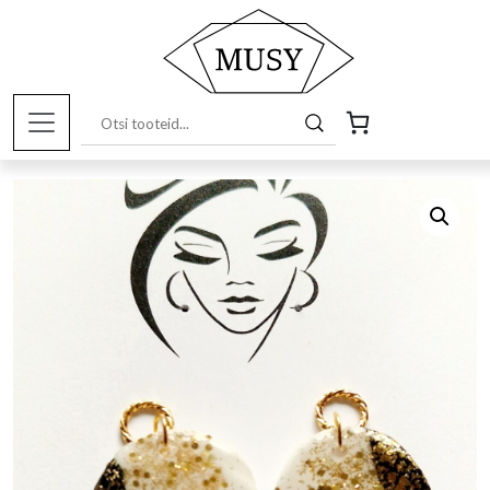
Esileht
/
Pood
/
Musy tooted
/
Ehted
/ Kõrvarõnga ripatsid,
vabakujulised must-valge-kuld