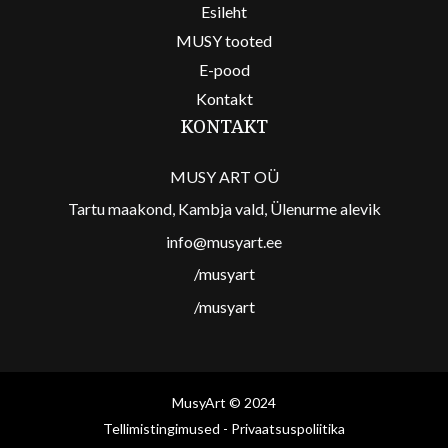
Esileht
MUSY tooted
E-pood
Kontakt
KONTAKT
MUSY ART OÜ
Tartu maakond, Kambja vald, Ülenurme alevik
info@musyart.ee
/musyart
/musyart
MusyArt © 2024
Tellimistingimused
-
Privaatsuspoliitika