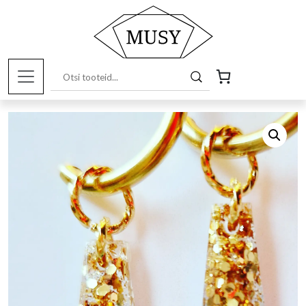
Esileht
/
Pood
/
Musy tooted
/
Ehted
/ Kõrvarõnga ripatsid,
eritellimus