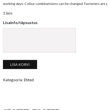
working days. Colour combinatsions can be changed. Fasteners are go
1 laos
Lisainfo/täpsustus
Kõrvarõnga ripatsid, eritellimus kogus
LISA KORVI
Kategooria:
Ehted