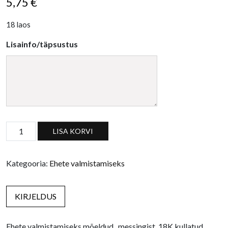
5,75
€
18 laos
Lisainfo/täpsustus
Keeruga 8mm rõngas, 18K kogus
LISA KORVI
Kategooria:
Ehete valmistamiseks
KIRJELDUS
Ehete valmistamiseks mõeldud, messingist, 18K kullatud,