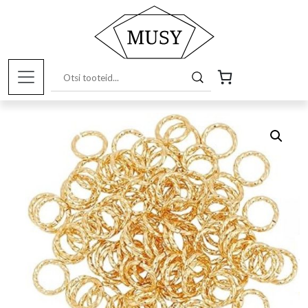
Esileht
/
Pood
/
Kunstitarbed e-pood
/
Ehete
valmistamiseks
/ Keeruga 8mm rõngas, 18K