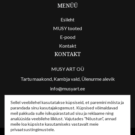
MENÜÜ
Esileht
MUSY tooted
E-pood
Kontakt
KONTAKT
MUSY ART OÜ
Tartu maakond, Kambja vald, Ülenurme alevik
info@musyart.ee
/musyart
Sellel veebilehel kasutatakse küpsiseid, et paremini mõista ja
parandada sinu kasutajakogemust. Küpsised võimaldavad
/musyart
meil pakkuda sulle isikupärastatud sisu ja reklaame ning
analüüsida veebilehe liiklust. Vajutades "Nõustun", annad
meile loa küpsiste kasutamiseks vastavalt meie
privaatsustingimustele.