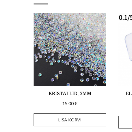
KRISTALLID, 3MM
EL
15,00
€
LISA KORVI