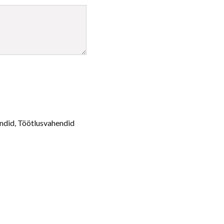
10tk kogus
ndid
,
Töötlusvahendid