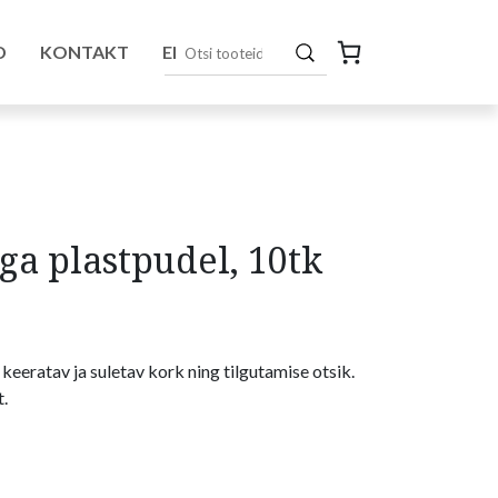
D
KONTAKT
EN
ga plastpudel, 10tk
keeratav ja suletav kork ning tilgutamise otsik.
t.