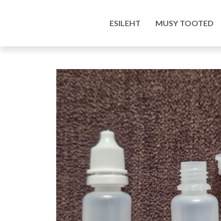
Esileht
/
Pood
/
Kunstitarbed e-pood
/
Töötlusva
ESILEHT
MUSY TOOTED