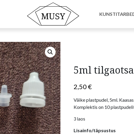
hendid
/ 5ml tilgaotsaga plastpudel, 10tk
KUNSTITARBE
5ml tilgaotsa
2,50
€
Väike plastpudel, 5ml. Kaasas 
Komplektis on 10 plastpudeli
3 laos
Lisainfo/täpsustus