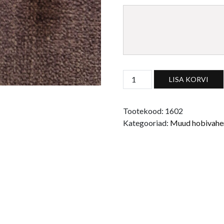
5ml tilgaotsaga plastpudel, 
LISA KORVI
Tootekood:
1602
Kategooriad:
Muud hobivahe