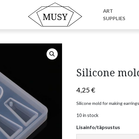
s
/ Silicone mold for making earrings
ART
SUPPLIES
Silicone mol
4,25
€
Silicone mold for making earring
10 in stock
Lisainfo/täpsustus