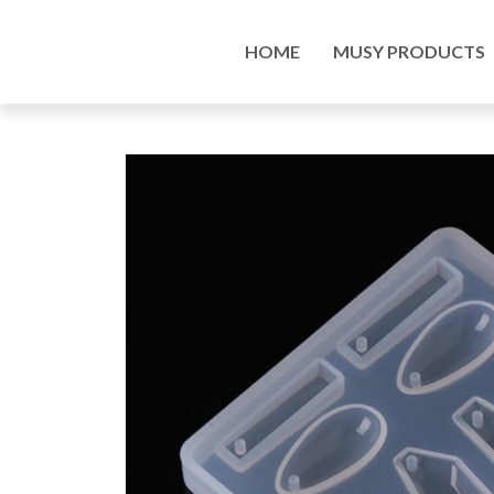
Home
/
Art Supplies Online Store
/
Silicone Mold
HOME
MUSY PRODUCTS