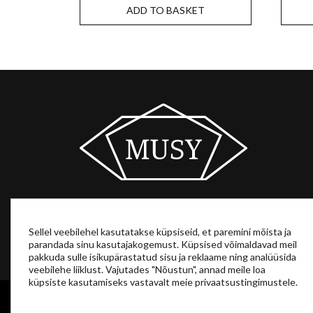
ADD TO BASKET
Sellel veebilehel kasutatakse küpsiseid, et paremini mõista ja
parandada sinu kasutajakogemust. Küpsised võimaldavad meil
pakkuda sulle isikupärastatud sisu ja reklaame ning analüüsida
veebilehe liiklust. Vajutades "Nõustun", annad meile loa
küpsiste kasutamiseks vastavalt meie privaatsustingimustele.
MusyArt © 2024