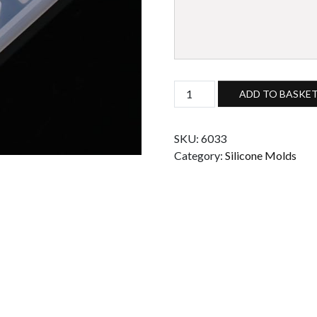
Silicone mold for making earr
ADD TO BASKE
SKU:
6033
Category:
Silicone Molds