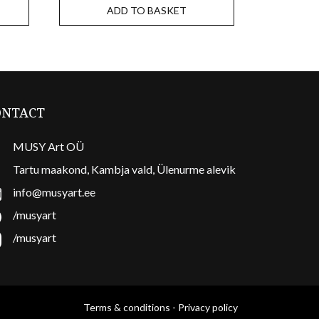
ADD TO BASKET
ONTACT
MUSY Art OÜ
Tartu maakond, Kambja vald, Ülenurme alevik
info@musyart.ee
/musyart
/musyart
Terms & conditions
-
Privacy policy