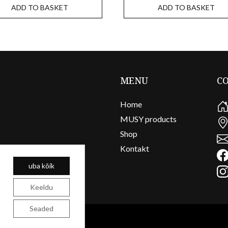
ADD TO BASKET
ADD TO BASKET
MENU
C
Home
MUSY products
Shop
Kontakt
uba kõik
Keeldu
Seaded