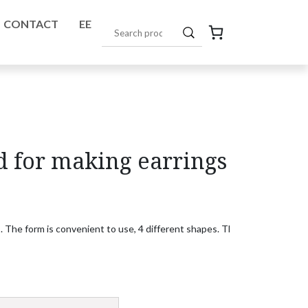
CONTACT
EE
d for making earrings
s. The form is convenient to use, 4 different shapes. The dimensions of t